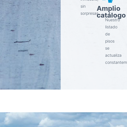
Amplio
sin
catálogo
sorpresas.
Nuestro
listado
de
pisos
se
actualiza
constantem