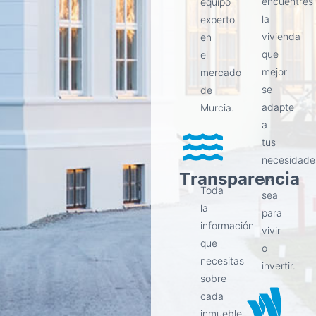
encuentres
equipo
la
experto
vivienda
en
que
el
mejor
mercado
se
de
adapte
Murcia.
a
tus
necesidade
Transparencia
ya
Toda
sea
la
para
información
vivir
que
o
necesitas
invertir.
sobre
cada
inmueble,