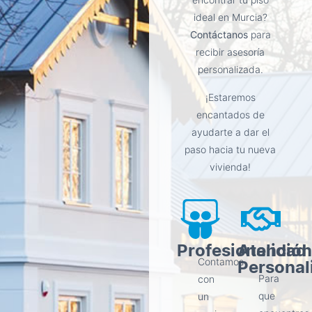
ideal en Murcia?
Contáctanos
para
recibir asesoría
personalizada.
¡Estaremos
encantados de
ayudarte a dar el
paso hacia tu nueva
vivienda!
Profesionalidad
Atención
Personal
Contamos
Para
con
que
un