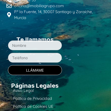
oficina@mobiliagrupo.com
P.º la Fuente, 14, 30007 Santiago y Zaraíche,
Murcia
Te llamamos
LLÁMAME
Páginas Legales
Aviso Legal
Política de Privacidad
Política de Cookies UE