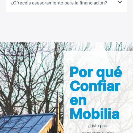
¿Ofrecéis asesoramiento para la financiación?
Por qué
Confiar
en
Mobilia
¿Listo para
encontrar tu piso