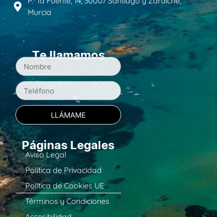
P.º la Fuente, 14, 30007 Santiago y Zaraíche,
Murcia
Te llamamos
LLÁMAME
Páginas Legales
Aviso Legal
Política de Privacidad
Política de Cookies UE
Términos y Condiciones
Accesibilidad