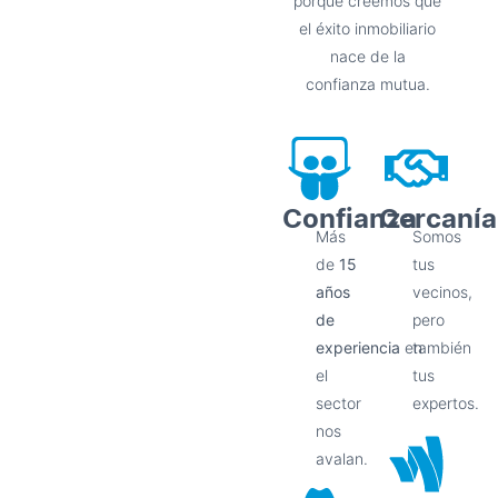
porque creemos que
el éxito inmobiliario
nace de la
confianza mutua.
Confianza
Cercanía
Más
Somos
de
15
tus
años
vecinos,
de
pero
experiencia
en
también
el
tus
sector
expertos.
nos
avalan.