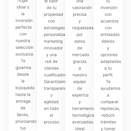
hogar
el valor
una
tu
ideal o
de tu
valoración
inversión
la
propiedad
precisa
con
inversión
con
y
acuerdos
perfecta
estrategias
respaldada
con
con
personalizadas,
por
entidades
nuestra
marketing
datos
líderes
selección
innovador
de
y
exclusiva.
y una
mercado
opciones
Te
red de
gracias
adaptadas
guiamos
clientes
a
a tu
desde
cualificados.
nuestro
perfil.
la
Garantizamos
equipo
Te
búsqueda
transparencia
de
ayudamos
hasta la
y
expertos
a
entrega
agilidad
y
comparar
de
en todo
herramientas
hipotecas,
llaves,
el
tecnológicas
reducir
priorizando
proceso.
avanzadas.
trámites
tus
Ideal
y tomar