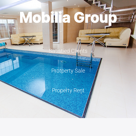
Mobilia Group
Satistied Clients
Protperty Sale
Property Rent